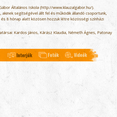
bor Általános Iskola (
http://www.klauzalgabor.hu/
).
akinek segítségével állt fel és működik állandó csoportunk,
k és 8 hónap alatt közösen hozzuk létre közösségi színházi
ársai: Kardos János, Kárász Klaudia, Németh Ágnes, Patonay
Fotók
Videók
Interjúk