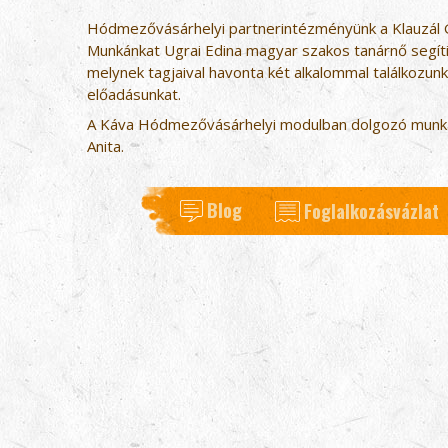
Hódmezővásárhelyi partnerintézményünk a Klauzál Gá
Munkánkat Ugrai Edina magyar szakos tanárnő segíti, 
melynek tagjaival havonta két alkalommal találkozun
előadásunkat.
A Káva Hódmezővásárhelyi modulban dolgozó munkat
Anita.
Blog
Foglalkozásvázlat