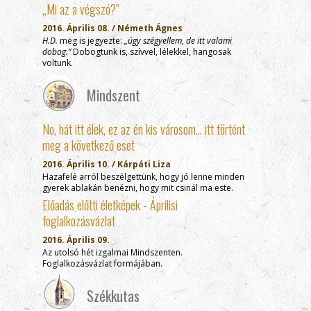
„Mi az a végszó?”
2016. Április 08. / Németh Ágnes
H.D.
meg is jegyezte:
„úgy szégyellem, de itt valami
dobog.”
Dobogtunk is, szívvel, lélekkel, hangosak
voltunk.
Mindszent
No, hát itt élek, ez az én kis városom… itt történt
meg a következő eset
2016. Április 10. / Kárpáti Liza
Hazafelé arról beszélgettünk, hogy jó lenne minden
gyerek ablakán benézni, hogy mit csinál ma este.
Előadás előtti életképek - Áprilisi
foglalkozásvázlat
2016. Április 09.
Az utolsó hét izgalmai Mindszenten.
Foglalkozásvázlat formájában.
Székkutas