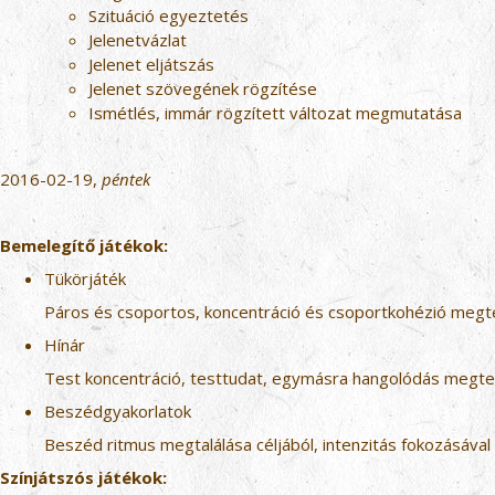
Szituáció egyeztetés
Jelenetvázlat
Jelenet eljátszás
Jelenet szövegének rögzítése
Ismétlés, immár rögzített változat megmutatása
2016-02-19,
péntek
Bemelegítő játékok:
Tükörjáték
Páros és csoportos, koncentráció és csoportkohézió meg
Hínár
Test koncentráció, testtudat, egymásra hangolódás megte
Beszédgyakorlatok
Beszéd ritmus megtalálása céljából, intenzitás fokozásával
Színjátszós játékok: