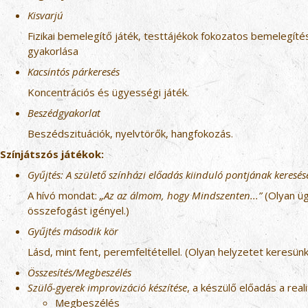
Kisvarjú
Fizikai bemelegítő játék, testtájékok fokozatos bemelegíté
gyakorlása
Kacsintós párkeresés
Koncentrációs és ügyességi játék.
Beszédgyakorlat
Beszédszituációk, nyelvtörők, hangfokozás.
Színjátszós játékok:
Gyűjtés: A születő színházi előadás kiinduló pontjának keresés
A hívó mondat:
„Az az álmom, hogy Mindszenten...”
(Olyan üg
összefogást igényel.)
Gyűjtés második kör
Lásd, mint fent, peremfeltétellel. (Olyan helyzetet keresü
Összesítés/Megbeszélés
Szülő-gyerek improvizáció készítése
, a készülő előadás a real
Megbeszélés