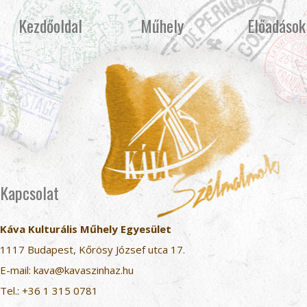
Kezdőoldal
Műhely
Előadások
Kapcsolat
Káva Kulturális Műhely Egyesület
1117 Budapest, Kőrösy József utca 17.
E-mail:
kava@kavaszinhaz.hu
Tel.:
+36 1 315 0781