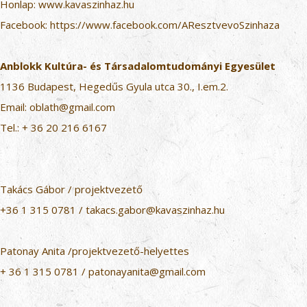
Honlap:
www.kavaszinhaz.hu
Facebook:
https://www.facebook.com/AResztvevoSzinhaza
Anblokk Kultúra- és Társadalomtudományi Egyesület
1136 Budapest, Hegedűs Gyula utca 30., I.em.2.
Email:
oblath@gmail.com
Tel.:
+ 36 20 216 6167
Takács Gábor / projektvezető
+36 1 315 0781
/
takacs.gabor@kavaszinhaz.hu
Patonay Anita /projektvezető-helyettes
+ 36 1 315 0781
/
patonayanita@gmail.com