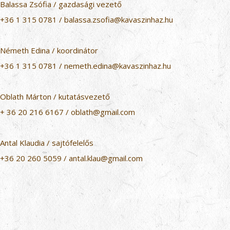
Balassa Zsófia / gazdasági vezető
+36 1 315 0781
/
balassa.zsofia@kavaszinhaz.hu
Németh Edina / koordinátor
+36 1 315 0781
/
nemeth.edina@kavaszinhaz.hu
Oblath Márton / kutatásvezető
+ 36 20 216 6167
/
oblath@gmail.com
Antal Klaudia / sajtófelelős
+36 20 260 5059
/
antal.klau@gmail.com