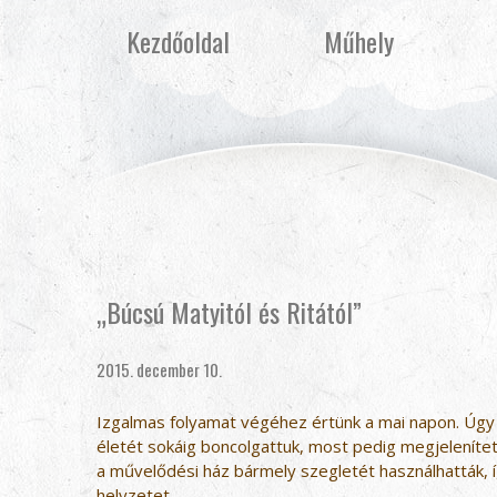
Kezdőoldal
Műhely
„Búcsú Matyitól és Ritától”
2015. december 10.
Izgalmas folyamat végéhez értünk a mai napon. Úgy dö
életét sokáig boncolgattuk, most pedig megjelenített
a művelődési ház bármely szegletét használhatták, így
helyzetet.