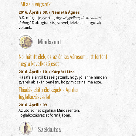
„Mi az a végszó?”
2016. Április 08. / Németh Ágnes
H.D.
meg is jegyezte:
„úgy szégyellem, de itt valami
dobog.”
Dobogtunk is, szívvel, lélekkel, hangosak
voltunk.
Mindszent
No, hát itt élek, ez az én kis városom… itt történt
meg a következő eset
2016. Április 10. / Kárpáti Liza
Hazafelé arról beszélgettünk, hogy jó lenne minden
gyerek ablakán benézni, hogy mit csinál ma este.
Előadás előtti életképek - Áprilisi
foglalkozásvázlat
2016. Április 09.
Az utolsó hét izgalmai Mindszenten.
Foglalkozásvázlat formájában.
Székkutas