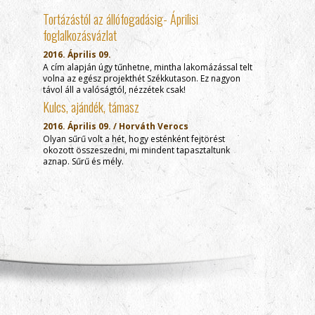
Tortázástól az állófogadásig- Áprilisi
foglalkozásvázlat
2016. Április 09.
A cím alapján úgy tűnhetne, mintha lakomázással telt
volna az egész projekthét Székkutason. Ez nagyon
távol áll a valóságtól, nézzétek csak!
Kulcs, ajándék, támasz
2016. Április 09. / Horváth Verocs
Olyan sűrű volt a hét, hogy esténként fejtörést
okozott összeszedni, mi mindent tapasztaltunk
aznap. Sűrű és mély.