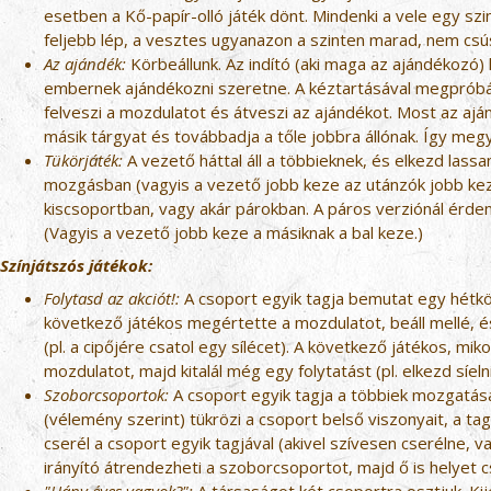
esetben a Kő-papír-olló játék dönt. Mindenki a vele egy sz
feljebb lép, a vesztes ugyanazon a szinten marad, nem csús
Az ajándék:
Körbeállunk. Az indító (aki maga az ajándékozó) ki
embernek ajándékozni szeretne. A kéztartásával megpróbál
felveszi a mozdulatot és átveszi az ajándékot. Most az aján
másik tárgyat és továbbadja a tőle jobbra állónak. Így me
Tükörjáték:
A vezető háttal áll a többieknek, és elkezd lassa
mozgásban (vagyis a vezető jobb keze az utánzók jobb kez
kiscsoportban, vagy akár párokban. A páros verziónál érde
(Vagyis a vezető jobb keze a másiknak a bal keze.)
Színjátszós játékok:
Folytasd az akciót!:
A csoport egyik tagja bemutat egy hétköz
következő játékos megértette a mozdulatot, beáll mellé, 
(pl. a cipőjére csatol egy sílécet). A következő játékos, mik
mozdulatot, majd kitalál még egy folytatást (pl. elkezd síelni
Szoborcsoportok:
A csoport egyik tagja a többiek mozgatás
(vélemény szerint) tükrözi a csoport belső viszonyait, a tag
cserél a csoport egyik tagjával (akivel szívesen cserélne, va
irányító átrendezheti a szoborcsoportot, majd ő is helyet cs