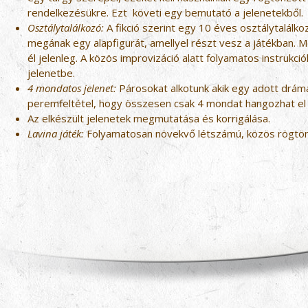
rendelkezésükre. Ezt követi egy bemutató a jelenetekből.
Osztálytalálkozó:
A fikció szerint egy 10 éves osztálytalálkoz
megának egy alapfigurát, amellyel részt vesz a játékban. Meg
él jelenleg. A közös improvizáció alatt folyamatos instrukció
jelenetbe.
4 mondatos jelenet:
Párosokat alkotunk akik egy adott drám
peremfeltétel, hogy összesen csak 4 mondat hangozhat el 
Az elkészült jelenetek megmutatása és korrigálása.
Lavina játék:
Folyamatosan növekvő létszámú, közös rögtö