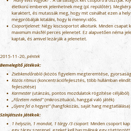
"Hány éves vagyok?":
A társaságot két csoportra osztjuk. Kij
életkorú emberek jelenhetnek meg (pl. repülőtér). Megkérjü
karaktert, és mutassák meg, hogy mit csinálhat ezen a hely
megpróbálják kitalálni, hogy ki mennyi idős.
Csoportjelenet:
Négy kiscsoportot alkotunk. Minden csapat k
maximum másfél perces jelenetet. Ez alapvetően néma jele
kaptak, és amivel lezárják a jelenetet.
2015-11-20,
péntek
Bemelegítő játékok:
Zsebkendőrabló
(közös figyelem megteremtése, gyorsaság-
Közös ritmus
(koncentrációfejlesztés, több hullámban elindí
fejlesztése)
Karmester
(utánzás, pontos mozdulatok rögzítése céljából)
„Főzetem neked”
(mikroszituáció, hanggal való játék)
„Gyere fel a hegyre!”
(hangfokozás, saját hang megtatlálása)
Színjátszós játékok:
1 helyszín, 1 mondat, 1 tárgy /3 csoport:
Minden csoport kap 
egy tárgy szerepel, ezeket kell használniuk egy rögtönzött 