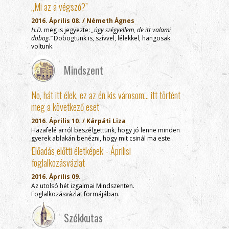
„Mi az a végszó?”
2016. Április 08. / Németh Ágnes
H.D.
meg is jegyezte:
„úgy szégyellem, de itt valami
dobog.”
Dobogtunk is, szívvel, lélekkel, hangosak
voltunk.
Mindszent
No, hát itt élek, ez az én kis városom… itt történt
meg a következő eset
2016. Április 10. / Kárpáti Liza
Hazafelé arról beszélgettünk, hogy jó lenne minden
gyerek ablakán benézni, hogy mit csinál ma este.
Előadás előtti életképek - Áprilisi
foglalkozásvázlat
2016. Április 09.
Az utolsó hét izgalmai Mindszenten.
Foglalkozásvázlat formájában.
Székkutas