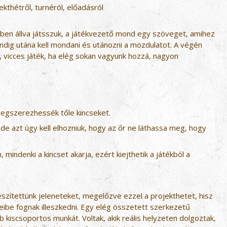
kthétről, turnéról, előadásról
örben állva játsszuk, a játékvezető mond egy szöveget, amihez
indig utána kell mondani és utánozni a mozdulatot. A végén
vicces játék, ha elég sokan vagyunk hozzá, nagyon
megszerezhessék tőle kincseket.
 de azt úgy kell elhozniuk, hogy az őr ne láthassa meg, hogy
 mindenki a kincset akarja, ezért kiejthetik a játékból a
szítettünk jeleneteket, megelőzve ezzel a projekthetet, hisz
teibe fognak illeszkedni. Egy elég összetett szerkezetű
b kiscsoportos munkát. Voltak, akik reális helyzeten dolgoztak,