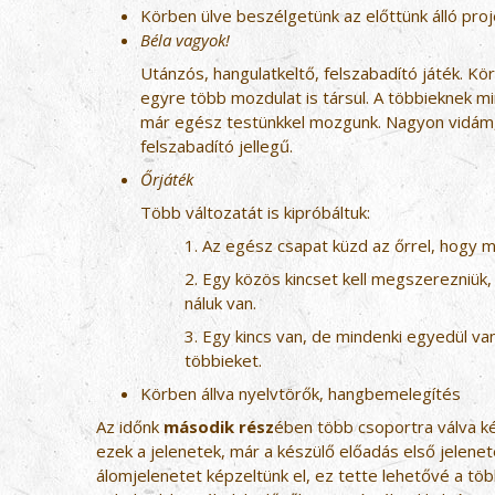
Körben ülve beszélgetünk az előttünk álló proje
Béla vagyok!
Utánzós, hangulatkeltő, felszabadító játék. K
egyre több mozdulat is társul. A többieknek m
már egész testünkkel mozgunk. Nagyon vidám, 
felszabadító jellegű.
Őrjáték
Több változatát is kipróbáltuk:
1. Az egész csapat küzd az őrrel, hogy 
2. Egy közös kincset kell megszerezniük,
náluk van.
3. Egy kincs van, de mindenki egyedül van,
többieket.
Körben állva nyelvtörők, hangbemelegítés
Az időnk
második rész
ében több csoportra válva ké
ezek a jelenetek, már a készülő előadás első jelene
álomjelenetet képzeltünk el, ez tette lehetővé a töb