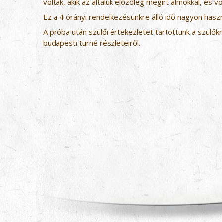
voltak, akik az általuk előzőleg megírt álmokkal, és vo
Ez a 4 órányi rendelkezésünkre álló idő nagyon has
A próba után szülői értekezletet tartottunk a szülő
budapesti turné részleteiről.