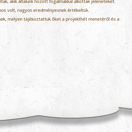
ltak, akik általunk hozott fogalmakkal alkottak jeleneteket.
znos volt, nagyon eredményesnek értékeltük.
knek, melyen tájékoztattuk őket a projekthét menetéről és a