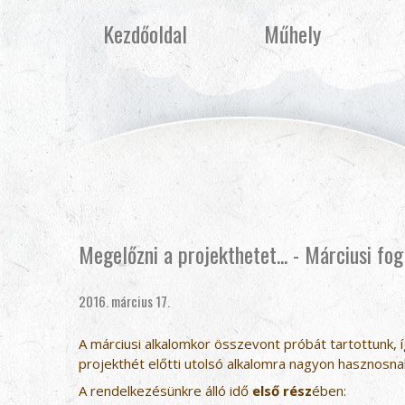
Kezdőoldal
Műhely
Megelőzni a projekthetet... - Márciusi fog
2016. március 17.
A márciusi alkalomkor összevont próbát tartottunk, í
projekthét előtti utolsó alkalomra nagyon hasznosnak
A rendelkezésünkre álló idő
első rész
ében: