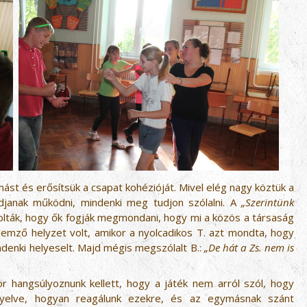
ást és erősítsük a csapat kohézióját. Mivel elég nagy köztük a
udjanak működni, mindenki meg tudjon szólalni. A
„Szerintünk
dolták, hogy ők fogják megmondani, hogy mi a közös a társaság
emző helyzet volt, amikor a nyolcadikos T. azt mondta, hogy
ndenki helyeselt. Majd mégis megszólalt B.:
„De hát a Zs. nem is
r hangsúlyoznunk kellett, hogy a játék nem arról szól, hogy
igyelve, hogyan reagálunk ezekre, és az egymásnak szánt