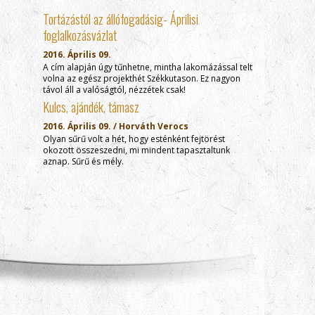
Tortázástól az állófogadásig- Áprilisi
foglalkozásvázlat
2016. Április 09.
A cím alapján úgy tűnhetne, mintha lakomázással telt
volna az egész projekthét Székkutason. Ez nagyon
távol áll a valóságtól, nézzétek csak!
Kulcs, ajándék, támasz
2016. Április 09. / Horváth Verocs
Olyan sűrű volt a hét, hogy esténként fejtörést
okozott összeszedni, mi mindent tapasztaltunk
aznap. Sűrű és mély.