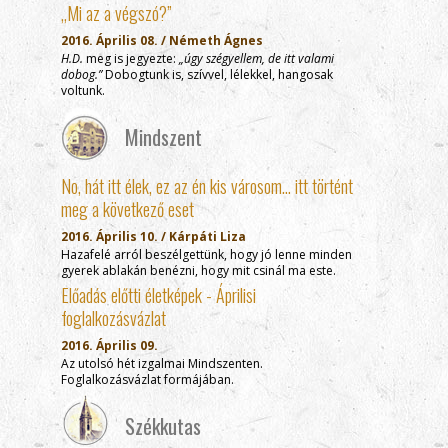
„Mi az a végszó?”
2016. Április 08. / Németh Ágnes
H.D.
meg is jegyezte:
„úgy szégyellem, de itt valami
dobog.”
Dobogtunk is, szívvel, lélekkel, hangosak
voltunk.
Mindszent
No, hát itt élek, ez az én kis városom… itt történt
meg a következő eset
2016. Április 10. / Kárpáti Liza
Hazafelé arról beszélgettünk, hogy jó lenne minden
gyerek ablakán benézni, hogy mit csinál ma este.
Előadás előtti életképek - Áprilisi
foglalkozásvázlat
2016. Április 09.
Az utolsó hét izgalmai Mindszenten.
Foglalkozásvázlat formájában.
Székkutas