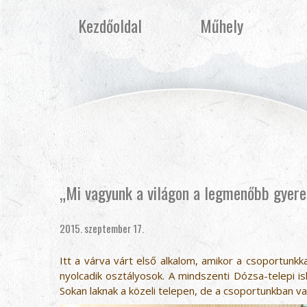
Kezdőoldal
Műhely
„Mi vagyunk a világon a legmenőbb gyere
2015. szeptember 17.
Itt a várva várt első alkalom, amikor a csoportunkkal
nyolcadik osztályosok. A mindszenti Dózsa-telepi isk
Sokan laknak a közeli telepen, de a csoportunkban van