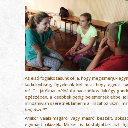
Az első foglalkozásunk célja, hogy megismerjük egym
korkülönbség, figyelnünk kell arra, hogy együtt t
mi…”
c. játékban például a nyolcadikos fiúk úgy gon
egészében, a kisebbek pedig belementek ebbe. Jell
mindannyian szeretnek kimenni a Tiszához úszni, mi
tud, úszni!”
.
Amikor valaki magáról vagy másról beszélt, sokszo
egymást cikizzék. Minket is kóstolgattak azt f