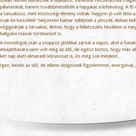
sokan félreértelmezték a feladatot. Kevésbé részletezték magát
pillanatánál, hanem továbbmesélték a napjukat a lefekvésig. A fő m
a tanyabusz, mint közösségi élmény voltak. Nagyon jó volt látni
csak én beszélek” helyzeten hamar túlléptek a játszók. Abban ke
végigvárják a társaikat, illetve, hogy a felkészülés hevében is m
hallgatni mások történeteit is.
A monológok után a stoppos játékkal zártuk a napot, ahol a fiata
elsajátítására nem volt elég az idő, de egész biztos, hogy más a
két nap alatt elmaradt kórusosat is, és még sok mindent…
Igen, kevés az idő, de ellene dolgozunk figyelemmel, energiával, j