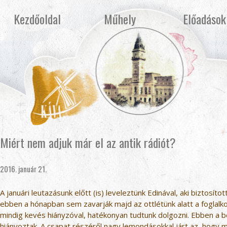
Kezdőoldal
Műhely
Előadások
Miért nem adjuk már el az antik rádiót?
2016. január 21.
A januári leutazásunk előtt (is) leveleztünk Edinával, aki biztosít
ebben a hónapban sem zavarják majd az ottlétünk alatt a foglal
mindig kevés hiányzóval, hatékonyan tudtunk dolgozni. Ebben a b
hiányoztak. A csapat részéről nagy lemondásokkal járt az, hogy 