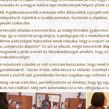
szavalás és a magyar kultúra napi rendezvények helyett jöttek sz
Mi, foglalkozásvezetők a leutazás előtt átbeszéltük a projekt eddi
településről. Kijelöltük a további pontokat, tisztáztuk a céljainka
januári szakaszba.
A készülő előadásra koncentrálva, az eddigi formákat gyakorolva 
nap, így a csütörtök programja is. A pedagógiai cél a munkaformá
illetve a készségek fejlesztése annak irányába, hogy a csoport t
a „színjátszós állapotot”. Ez azt az ellazult, mégis koncentrált á
maguknak a játék örömét és felszabadultságát amellett, hogy e
reakciókészséget.
A művészeti szándék az volt a mostani leutazáskor, hogy minél töb
gondolataikról – hiszen őróluk, velük készül az előadás. Ezenfelül
mivel a jövőről való gondolkodás hordoz magában egy reflexiót a
Amíg vártuk a későket, Jani felfrissítette az élményt, hogy így eg
ki és harci kiáltást. Még nem automatikus ez a név, elfogadja a c