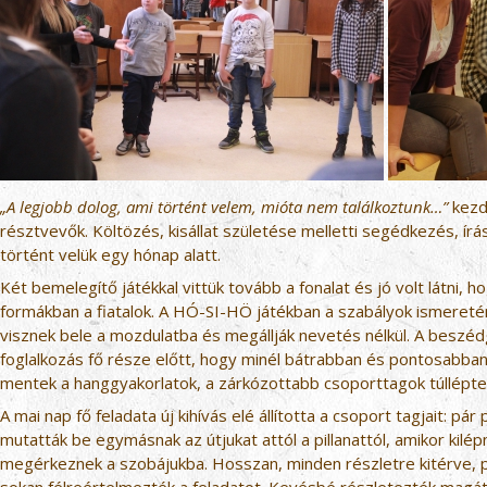
„A legjobb dolog, ami történt velem, mióta nem találkoztunk…”
kezd
résztvevők. Költözés, kisállat születése melletti segédkezés, írá
történt velük egy hónap alatt.
Két bemelegítő játékkal vittük tovább a fonalat és jó volt látni,
formákban a fiatalok. A HÓ-SI-HÖ játékban a szabályok ismereté
visznek bele a mozdulatba és megállják nevetés nélkül. A beszéd
foglalkozás fő része előtt, hogy minél bátrabban és pontosabban
mentek a hanggyakorlatok, a zárkózottabb csoporttagok túlléptek
A mai nap fő feladata új kihívás elé állította a csoport tagjait: p
mutatták be egymásnak az útjukat attól a pillanattól, amikor kilépne
megérkeznek a szobájukba. Hosszan, minden részletre kitérve, pon